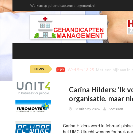
Welkom op gehandicaptenmanagement.nl
NEWS
Wed 5th 12:46
Onmin tussen huisa
NEW
Carina Hilders: ‘Ik
organisatie, maar ni
Fri 8th May 2026
Lees Bron
Carina Hilders werd in februari plots
het UMC Utrecht wegens “gebrek aan 