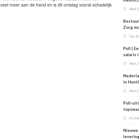
medisc
veel meer aan de hand en is dit ontslag vooral schadelijk
special
Wed 2
verdie
dan de
Bestuu
balkene
Zorg mo
2024
zorgins
Tue 28
ontlaste
Poll | E
salaris 
tot gro
Mon 2
contrac
zorg
Nederla
in Hunt
maar be
Mon 2
blijft k
Poll-uits
topzwaa
onderb
Fri 24
Nieuwe
leverin