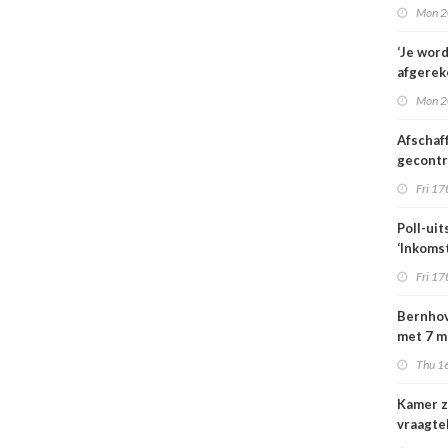
familie
Mon 2
hulp in 
verplee
‘Je wor
afgerek
je had 
Mon 2
weten’
Afschaf
gecont
zorg he
Fri 17
zorgmar
alleen 
Poll-uit
voorwa
‘Inkoms
medisc
Fri 17
special
moeten
Bernhov
maatsch
met 7 m
uitlegba
maar st
Thu 16
verzeker
Kamer z
vraagte
dekking