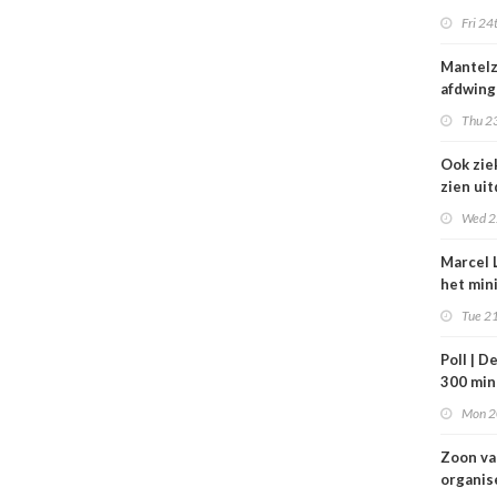
zorg thu
Fri 24
vertraa
Mantel
afdwing
Leven T
Thu 23
werkt a
Ook zie
zien ui
verbod
Wed 2
nuluren
Marcel L
het min
VWS bij
Tue 21
gezond
Tata St
Poll | D
300 mi
toe
Mon 2
Zoon v
organis