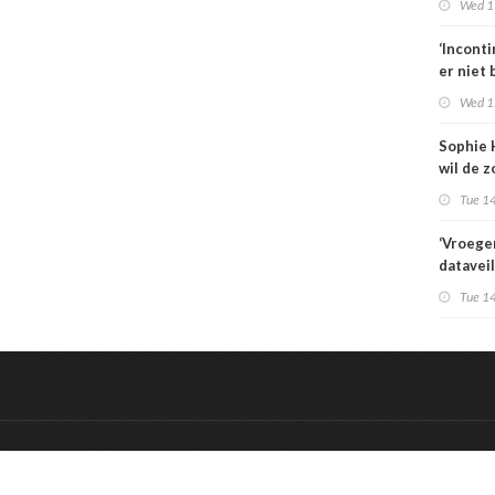
Wed 1
zorgbez
Sterk
‘Incont
er niet 
Wed 1
Sophie 
wil de z
aansche
Tue 14
‘Vroege
datavei
IT-vraag
Tue 14
het een
vraagst
&
Onderdeel van:
BrancheConnect
De