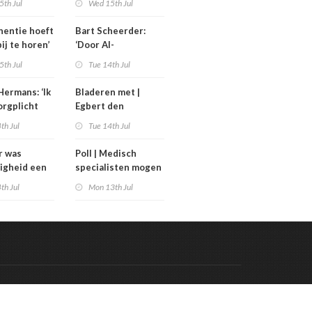
5th Jul
Wed 15th Jul
uinigingen
generatieregeling
inentie hoeft
Bart Scheerder:
bij te horen’
‘Door AI-
wervelwind is de
5th Jul
Tue 14th Jul
zorg over een jaar
al totaal anders’
Hermans: ‘Ik
Bladeren met |
orgplicht
Egbert den
rpen’
Engelsman las De
th Jul
Tue 14th Jul
toekomst van het
sterven
r was
Poll | Medisch
ligheid een
specialisten mogen
stuk; nu is
meer verdienen dan
th Jul
Mon 13th Jul
 bestuurlijk
de premier
uk’
Code & Hosted by:
 Meern Multimedia
VDVO
Contact