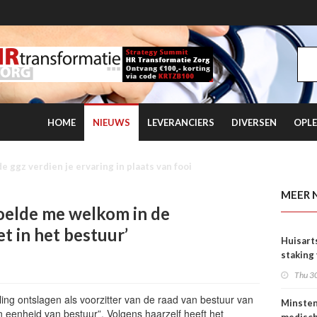
HOME
NIEUWS
LEVERANCIERS
DIVERSEN
OPLE
rtsen en NZa duurt voort
MEER 
 voelde me welkom in de
et in het bestuur’
Huisart
staking
tarieve
Thu 30
eling ontslagen als voorzitter van de raad van bestuur van
Minste
eenheid van bestuur”. Volgens haarzelf heeft het