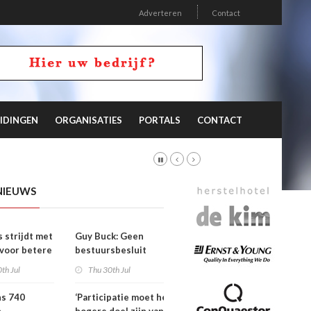
Adverteren
Contact
IDINGEN
ORGANISATIES
PORTALS
CONTACT
NIEUWS
s strijdt met
Guy Buck: Geen
 voor betere
bestuursbesluit
n
zonder dat
th Jul
Thu 30th Jul
medewerkers
hebben meegepraat
ns 740
‘Participatie moet het