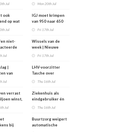
avond voor
zorg vraagt om lef’
0th Jul
Mon 20th Jul
het
ghuis
dt ook
IGJ moet krimpen
end op wat
van 950 naar 650
moeten
arbeidsplaatsen
0th Jul
Fri 17th Jul
fen niet-
Wissels van de
racteerde
week | Nieuwe
lpt
bestuurders en
th Jul
Fri 17th Jul
kt, maar
toezichthouders bij
onder twee
Máxima MC, IGJ en
slag |
LHV-voorzitter
arden
Revant en
ten van
Tasche over
Zorgwaard
h
gesteggel om
th Jul
Thu 16th Jul
isten
tarieven: ‘Ik kan hier
echt boos over
en verrast
Ziekenhuis als
appelijk
worden’
iljoen winst,
eindgebruiker én
ar zijn’
rijd met
startpunt van
th Jul
Thu 16th Jul
aars blijft
medisch materiaal
et
Buurtzorg weigert
kens bij
automatische
 geschrapte
toekenning