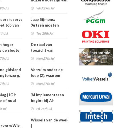
h
hogere doel zijn van
isten
de
9th Jul
Wed 29th Jul
nden meer
kinderfysiotherapeut’
rdersreserve
Jaap Sijmons:
ndenorm in
et top van
‘Artsen moeten
tellingen
behandeling mogen
th Jul
Tue 28th Jul
n bij crisis
weigeren’
en hoger
De raad van
is de sleutel
toezicht van
tere
Amstelring heeft
7th Jul
Mon 27th Jul
ten in de
niet één maar twee
voorzitters
nd gidsland
Verzuim onder de
ingtonzorg,
loep (2): waarom
kostiging
medewerkers
7th Jul
Mon 27th Jul
nelpunt
langer uitvallen
lag | IGJ:
‘AI implementeren
r of nu al
begint bij AI-
ezet?
geletterdheid’
th Jul
Fri 24th Jul
Wissels van de week
gsvorm Wlz-
|