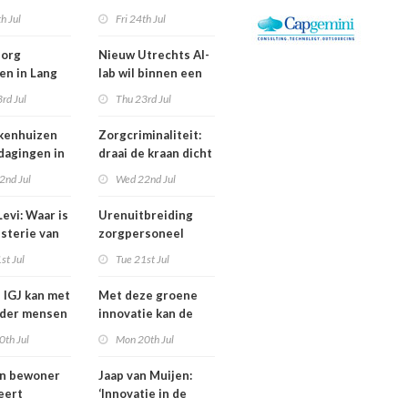
is een jaar
Bestuurswisselingen
th Jul
Fri 24th Jul
gd
bij Isala, Altrecht en
Anton Constandse
zorg
Nieuw Utrechts AI-
en in Lang
lab wil binnen een
huisflats
jaar bedrijfsvoering
rd Jul
Thu 23rd Jul
verechts
in de zorg
verbeteren
kenhuizen
Zorgcriminaliteit:
tdagingen in
draai de kraan dicht
en begin met
2nd Jul
Wed 22nd Jul
contracten
dweilen
evi: Waar is
Urenuitbreiding
isterie van
zorgpersoneel
komt niet van de
st Jul
Tue 21st Jul
heidsoverleg
grond,
eel?
deeltijdfactor blijft
e IGJ kan met
Met deze groene
steken
nder mensen
innovatie kan de
zorg jaarlijks zo’n
0th Jul
Mon 20th Jul
400 miljoen euro
besparen
an bewoner
Jaap van Muijen:
eert
‘Innovatie in de