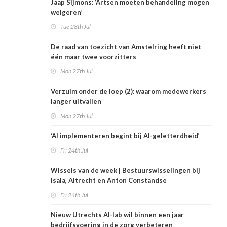
Jaap Sijmons: ‘Artsen moeten behandeling mogen
weigeren’
Tue 28th Jul
De raad van toezicht van Amstelring heeft niet
één maar twee voorzitters
Mon 27th Jul
Verzuim onder de loep (2): waarom medewerkers
langer uitvallen
Mon 27th Jul
‘AI implementeren begint bij AI-geletterdheid’
Fri 24th Jul
Wissels van de week | Bestuurswisselingen bij
Isala, Altrecht en Anton Constandse
Fri 24th Jul
Nieuw Utrechts AI-lab wil binnen een jaar
bedrijfsvoering in de zorg verbeteren