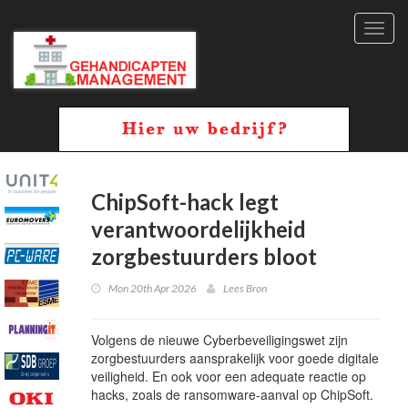
Toggl
navig
ChipSoft-hack legt
verantwoordelijkheid
zorgbestuurders bloot
Mon 20th Apr 2026
Lees Bron
Volgens de nieuwe Cyberbeveiligingswet zijn
zorgbestuurders aansprakelijk voor goede digitale
veiligheid. En ook voor een adequate reactie op
hacks, zoals de ransomware-aanval op ChipSoft.