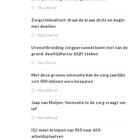
Thu 23rd Jul
Zorgcriminaliteit: draai de kraan dicht en begin
met dweilen
Wed 22nd Jul
Urenuitbreiding zorgpersoneel komt niet van de
grond, deeltijdfactor blijft steken
Tue 21st Jul
Met deze groene innovatie kan de zorg jaarlijks
zo’n 400 miljoen euro besparen
Mon 20th Jul
Jaap van Muijen: ‘Innovatie in de zorg vraagt om
lef’
Mon 20th Jul
IGJ moet krimpen van 950 naar 650
arbeidsplaatsen