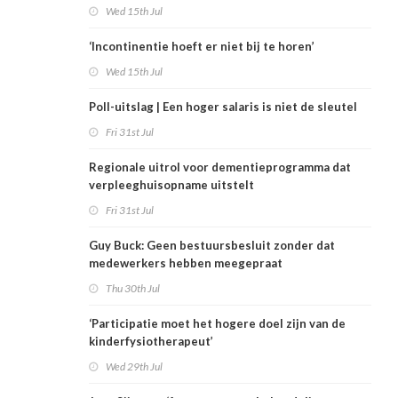
Wed 15th Jul
‘Incontinentie hoeft er niet bij te horen’
Wed 15th Jul
Poll-uitslag | Een hoger salaris is niet de sleutel
Fri 31st Jul
Regionale uitrol voor dementieprogramma dat
verpleeghuisopname uitstelt
Fri 31st Jul
Guy Buck: Geen bestuursbesluit zonder dat
medewerkers hebben meegepraat
Thu 30th Jul
‘Participatie moet het hogere doel zijn van de
kinderfysiotherapeut’
Wed 29th Jul