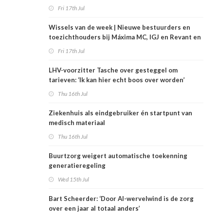
Fri 17th Jul
Wissels van de week | Nieuwe bestuurders en
toezichthouders bij Máxima MC, IGJ en Revant en
Zorgwaard
Fri 17th Jul
LHV-voorzitter Tasche over gesteggel om
tarieven: ‘Ik kan hier echt boos over worden’
Thu 16th Jul
Ziekenhuis als eindgebruiker én startpunt van
medisch materiaal
Thu 16th Jul
Buurtzorg weigert automatische toekenning
generatieregeling
Wed 15th Jul
Bart Scheerder: ‘Door AI-wervelwind is de zorg
over een jaar al totaal anders’