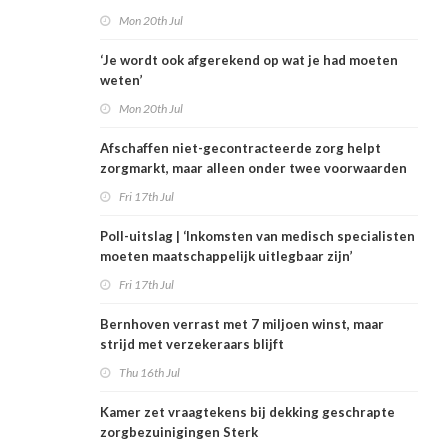
Mon 20th Jul
‘Je wordt ook afgerekend op wat je had moeten
weten’
Mon 20th Jul
Afschaffen niet-gecontracteerde zorg helpt
zorgmarkt, maar alleen onder twee voorwaarden
Fri 17th Jul
Poll-uitslag | ‘Inkomsten van medisch specialisten
moeten maatschappelijk uitlegbaar zijn’
Fri 17th Jul
Bernhoven verrast met 7 miljoen winst, maar
strijd met verzekeraars blijft
Thu 16th Jul
Kamer zet vraagtekens bij dekking geschrapte
zorgbezuinigingen Sterk