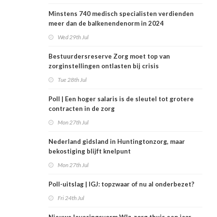
Minstens 740 medisch specialisten verdienden
meer dan de balkenendenorm in 2024
Wed 29th Jul
Bestuurdersreserve Zorg moet top van
zorginstellingen ontlasten bij crisis
Tue 28th Jul
Poll | Een hoger salaris is de sleutel tot grotere
contracten in de zorg
Mon 27th Jul
Nederland gidsland in Huntingtonzorg, maar
bekostiging blijft knelpunt
Mon 27th Jul
Poll-uitslag | IGJ: topzwaar of nu al onderbezet?
Fri 24th Jul