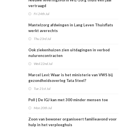
Nieuwe leveringsvorm Wlz-zorg thuis een jaar
vertraagd
Fri 24th Jul
Mantelzorg afdwingen in Lang Leven Thuisflats
werkt averechts
Thu 23rd Jul
Ook ziekenhuizen zien uitdagingen in verbod
nulurencontracten
Wed 22nd Jul
Marcel Levi: Waar is het ministerie van VWS bij
gezondheidsoverleg Tata Steel?
Tue 21st Jul
Poll | De IGJ kan met 300 minder mensen toe
Mon 20th Jul
Zoon van bewoner organiseert familieavond voor
hulp in het verpleeghuis