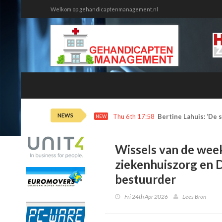
Welkom op gehandicaptenmanagement.nl
NEWS
Wed 5th 13:25
Met een bijbaan in d
NEW
Wissels van de wee
ziekenhuiszorg en
bestuurder
Fri 24th Apr 2026
Lees Bron