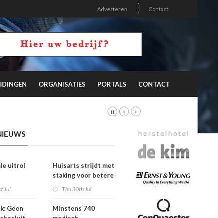
Adverteren
Contact
IDINGEN
ORGANISATIES
PORTALS
CONTACT
NIEUWS
le uitrol
Huisarts strijdt met
staking voor betere
ieprogramma
tarieven
t Jul
Thu 30th Jul
eghuisopname
k: Geen
Minstens 740