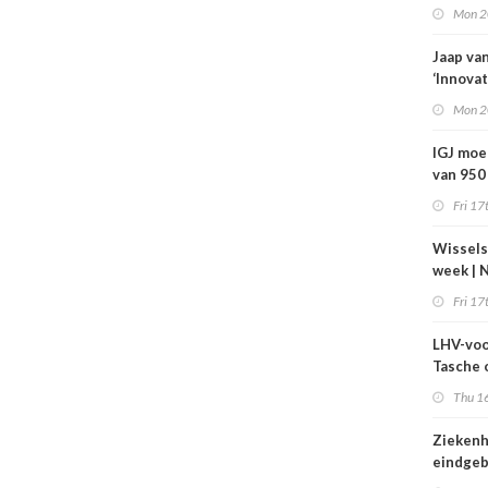
zorg jaa
Mon 2
400 mil
bespar
Jaap va
‘Innovat
zorg vr
Mon 2
IGJ moe
van 950
arbeids
Fri 17
Wissels
week | 
bestuur
Fri 17
toezich
Máxima 
LHV-voo
Revant 
Tasche 
Zorgwa
gesteg
Thu 16
tarieven
echt bo
Ziekenh
worden
eindgeb
startpu