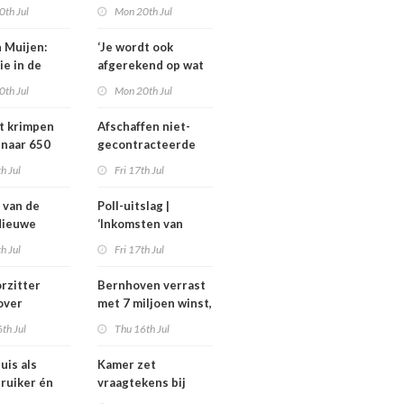
rlijks zo’n
familieavond voor
0th Jul
Mon 20th Jul
joen euro
hulp in het
en
verpleeghuis
n Muijen:
‘Je wordt ook
ie in de
afgerekend op wat
aagt om lef’
je had moeten
0th Jul
Mon 20th Jul
weten’
t krimpen
Afschaffen niet-
 naar 650
gecontracteerde
plaatsen
zorg helpt
th Jul
Fri 17th Jul
zorgmarkt, maar
alleen onder twee
 van de
Poll-uitslag |
voorwaarden
Nieuwe
‘Inkomsten van
ders en
medisch
th Jul
Fri 17th Jul
thouders bij
specialisten
MC, IGJ en
moeten
rzitter
Bernhoven verrast
en
maatschappelijk
over
met 7 miljoen winst,
ard
uitlegbaar zijn’
gel om
maar strijd met
th Jul
Thu 16th Jul
: ‘Ik kan hier
verzekeraars blijft
os over
uis als
Kamer zet
’
ruiker én
vraagtekens bij
nt van
dekking geschrapte