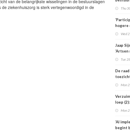
bestuur
zicht van de belangrijkste wisselingen in de bestuurslagen
zonder 
s de ziekenhuiszorg is sterk vertegenwoordigd in de
Thu 30
medewe
hebben
‘Partici
hogere 
de
Wed 2
kinderf
Jaap Si
‘Artsen
behand
Tue 28
weigere
De raad
toezich
Amstelr
Mon 2
niet éé
voorzit
Verzuim
loep (2
medewe
Mon 2
langer u
‘AI imp
begint b