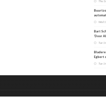
Thu 16
medisch
Buurtzo
automa
toeken
Wed 1
generat
Bart Sc
‘Door AI
wervelw
Tue 14
zorg ov
al totaa
Bladere
Egbert 
Engelsm
Tue 14
toekoms
sterven
&
Onderdeel van:
BrancheConnect
De