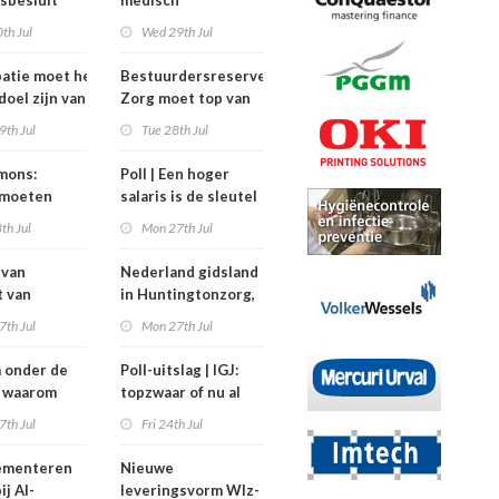
sbesluit
medisch
dat
specialisten
th Jul
Wed 29th Jul
rkers
verdienden meer
 meegepraat
dan de
patie moet het
Bestuurdersreserve
balkenendenorm in
doel zijn van
Zorg moet top van
2024
zorginstellingen
9th Jul
Tue 28th Jul
ysiotherapeut’
ontlasten bij crisis
jmons:
Poll | Een hoger
 moeten
salaris is de sleutel
eling mogen
tot grotere
th Jul
Mon 27th Jul
n’
contracten in de
zorg
 van
Nederland gidsland
t van
in Huntingtonzorg,
ing heeft
maar bekostiging
7th Jul
Mon 27th Jul
n maar twee
blijft knelpunt
ters
 onder de
Poll-uitslag | IGJ:
): waarom
topzwaar of nu al
rkers
onderbezet?
7th Jul
Fri 24th Jul
itvallen
lementeren
Nieuwe
ij AI-
leveringsvorm Wlz-