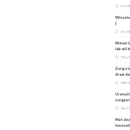
gelette
Fri 24
Wissels
|
Bestuur
Fri 24
bij Isal
Anton 
Nieuw U
lab wil 
jaar bed
Thu 23
in de zo
verbet
Zorgcrim
draai de
en begi
Wed 2
dweilen
Urenuit
zorgper
komt ni
Tue 21
grond,
deeltijd
Met de
steken
innovat