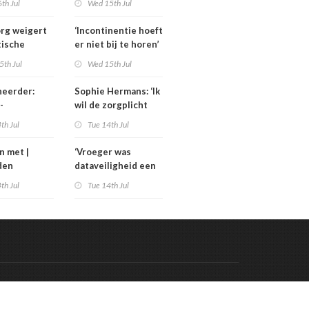
th Jul
Wed 15th Jul
 materiaal
zorgbezuinigingen
Sterk
rg weigert
‘Incontinentie hoeft
tische
er niet bij te horen’
ning
5th Jul
Wed 15th Jul
ieregeling
heerder:
Sophie Hermans: ‘Ik
-
wil de zorgplicht
ind is de
aanscherpen’
th Jul
Tue 14th Jul
er een jaar
l anders’
n met |
‘Vroeger was
den
dataveiligheid een
an las De
IT-vraagstuk; nu is
th Jul
Tue 14th Jul
t van het
het een bestuurlijk
vraagstuk’
Code & Hosted by:
 Meern Multimedia
VDVO
Contact