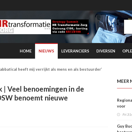
HOME
NIEUWS
LEVERANCIERS
DIVERSEN
OPLE
e ggz verdien je ervaring in plaats van fooi
MEER 
k | Veel benoemingen in de
 DSW benoemt nieuwe
Regiona
voor
dement
Fri 31s
dat
verple
Guy Buc
uitstelt