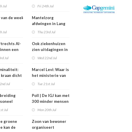
rdheid’
zorg thuis een jaar
th Jul
Fri 24th Jul
vertraagd
 van de week
Mantelzorg
afdwingen in Lang
swisselingen
Leven Thuisflats
th Jul
Thu 23rd Jul
a, Altrecht en
werkt averechts
Constandse
trechts AI-
Ook ziekenhuizen
binnen een
zien uitdagingen in
rijfsvoering
verbod
rd Jul
Wed 22nd Jul
rg
nulurencontracten
eren
inaliteit:
Marcel Levi: Waar is
 kraan dicht
het ministerie van
n met
VWS bij
2nd Jul
Tue 21st Jul
gezondheidsoverleg
Tata Steel?
breiding
Poll | De IGJ kan met
soneel
300 minder mensen
et van de
toe
st Jul
Mon 20th Jul
factor blijft
ze groene
Zoon van bewoner
ie kan de
organiseert