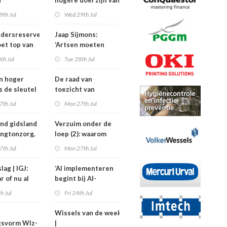
h
hogere doel zijn van
isten
de
9th Jul
Wed 29th Jul
nden meer
kinderfysiotherapeut’
rdersreserve
Jaap Sijmons:
ndenorm in
et top van
‘Artsen moeten
tellingen
behandeling mogen
th Jul
Tue 28th Jul
n bij crisis
weigeren’
en hoger
De raad van
is de sleutel
toezicht van
tere
Amstelring heeft
7th Jul
Mon 27th Jul
ten in de
niet één maar twee
voorzitters
nd gidsland
Verzuim onder de
ingtonzorg,
loep (2): waarom
kostiging
medewerkers
7th Jul
Mon 27th Jul
nelpunt
langer uitvallen
lag | IGJ:
‘AI implementeren
r of nu al
begint bij AI-
ezet?
geletterdheid’
th Jul
Fri 24th Jul
Wissels van de week
gsvorm Wlz-
|