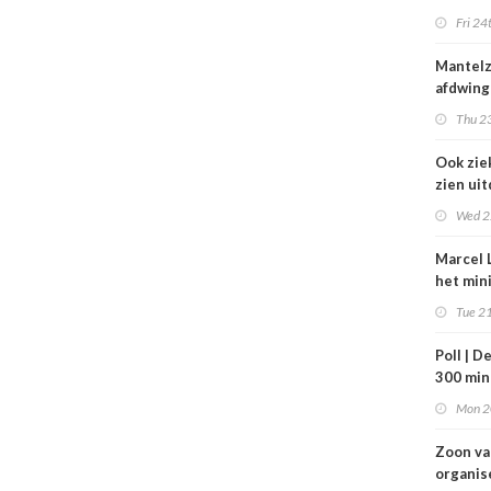
zorg thu
Fri 24
vertraa
Mantel
afdwing
Leven T
Thu 23
werkt a
Ook zie
zien ui
verbod
Wed 2
nuluren
Marcel L
het min
VWS bij
Tue 21
gezond
Tata St
Poll | D
300 mi
toe
Mon 2
Zoon v
organis