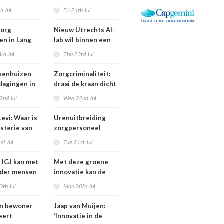
is een jaar
Bestuurswisselingen
th Jul
Fri 24th Jul
gd
bij Isala, Altrecht en
Anton Constandse
zorg
Nieuw Utrechts AI-
en in Lang
lab wil binnen een
huisflats
jaar bedrijfsvoering
rd Jul
Thu 23rd Jul
verechts
in de zorg
verbeteren
kenhuizen
Zorgcriminaliteit:
tdagingen in
draai de kraan dicht
en begin met
2nd Jul
Wed 22nd Jul
contracten
dweilen
evi: Waar is
Urenuitbreiding
isterie van
zorgpersoneel
komt niet van de
st Jul
Tue 21st Jul
heidsoverleg
grond,
eel?
deeltijdfactor blijft
e IGJ kan met
Met deze groene
steken
nder mensen
innovatie kan de
zorg jaarlijks zo’n
0th Jul
Mon 20th Jul
400 miljoen euro
besparen
an bewoner
Jaap van Muijen:
eert
‘Innovatie in de