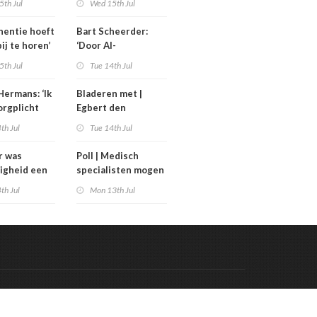
5th Jul
Wed 15th Jul
uinigingen
generatieregeling
inentie hoeft
Bart Scheerder:
bij te horen’
‘Door AI-
wervelwind is de
5th Jul
Tue 14th Jul
zorg over een jaar
al totaal anders’
Hermans: ‘Ik
Bladeren met |
orgplicht
Egbert den
rpen’
Engelsman las De
th Jul
Tue 14th Jul
toekomst van het
sterven
r was
Poll | Medisch
ligheid een
specialisten mogen
stuk; nu is
meer verdienen dan
th Jul
Mon 13th Jul
 bestuurlijk
de premier
uk’
Code & Hosted by:
 Meern Multimedia
VDVO
Contact