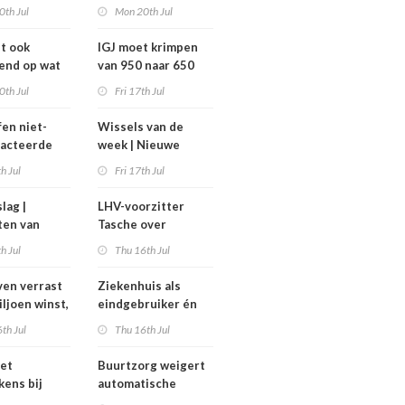
avond voor
zorg vraagt om lef’
0th Jul
Mon 20th Jul
het
ghuis
dt ook
IGJ moet krimpen
end op wat
van 950 naar 650
moeten
arbeidsplaatsen
0th Jul
Fri 17th Jul
fen niet-
Wissels van de
racteerde
week | Nieuwe
lpt
bestuurders en
th Jul
Fri 17th Jul
kt, maar
toezichthouders bij
onder twee
Máxima MC, IGJ en
slag |
LHV-voorzitter
arden
Revant en
ten van
Tasche over
Zorgwaard
h
gesteggel om
th Jul
Thu 16th Jul
isten
tarieven: ‘Ik kan hier
echt boos over
en verrast
Ziekenhuis als
appelijk
worden’
iljoen winst,
eindgebruiker én
ar zijn’
rijd met
startpunt van
th Jul
Thu 16th Jul
aars blijft
medisch materiaal
et
Buurtzorg weigert
kens bij
automatische
 geschrapte
toekenning