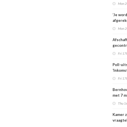
familie
Mon 2
hulp in 
verplee
‘Je wor
afgerek
je had 
Mon 2
weten’
Afschaf
gecont
zorg he
Fri 17
zorgmar
alleen 
Poll-uit
voorwa
‘Inkoms
medisc
Fri 17
special
moeten
Bernhov
maatsch
met 7 m
uitlegba
maar st
Thu 16
verzeker
Kamer z
vraagte
dekking