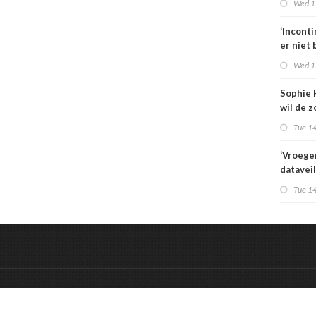
Wed 1
zorgbez
Sterk
‘Incont
er niet 
Wed 1
Sophie 
wil de z
aansche
Tue 14
‘Vroege
datavei
IT-vraag
Tue 14
het een
vraagst
&
Onderdeel van:
BrancheConnect
De