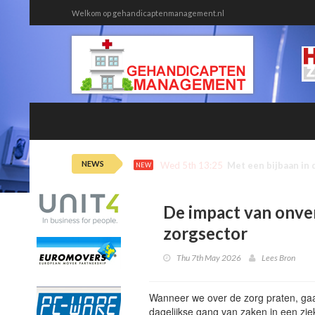
Welkom op gehandicaptenmanagement.nl
NEWS
Wed 5th 12:46
Onmin tussen huisa
NEW
De impact van onve
zorgsector
Thu 7th May 2026
Lees Bron
Wanneer we over de zorg praten, gaa
dagelijkse gang van zaken in een zie