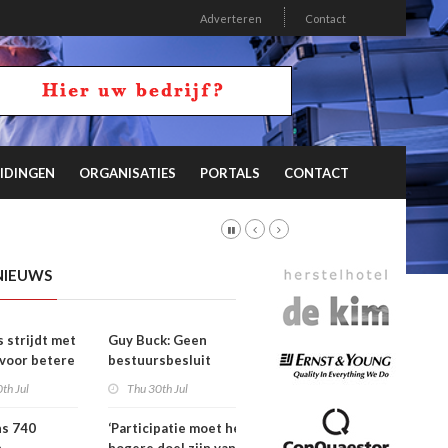
Adverteren
Contact
IDINGEN
ORGANISATIES
PORTALS
CONTACT
NIEUWS
s strijdt met
Guy Buck: Geen
 voor betere
bestuursbesluit
n
zonder dat
th Jul
Thu 30th Jul
medewerkers
hebben meegepraat
ns 740
‘Participatie moet het