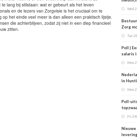
medisc
 te lang bij stilstaan: wat er gebeurt als het leven
special
Wed 2
onals en de lezers van Zorgvisie is het cruciaal om te
verdie
op het einde veel meer is dan alleen een praktisch lijstje.
dan de
Bestuu
en die achterblijven, zodat zij niet in een diep financieel
balkene
Zorg mo
ouw zitten.
2024
zorgins
Tue 28
ontlaste
Poll | E
salaris 
tot gro
Mon 2
contrac
zorg
Nederla
in Hunt
maar be
Mon 2
blijft k
Poll-uits
topzwaa
onderb
Fri 24
Nieuwe
leverin