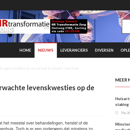
HOME
NIEUWS
LEVERANCIERS
DIVERSEN
OPLE
rtsen en NZa duurt voort
MEER 
rwachte levenskwesties op de
Huisart
staking
tarieve
Thu 30
t het meestal over behandelingen, herstel of de
Minste
kenhuis. Toch is er een onderwerp dat minstens zo