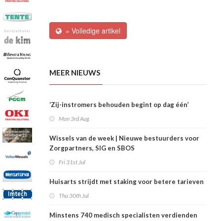
» Volledige artikel
MEER NIEUWS
‘Zij-instromers behouden begint op dag één’
Mon 3rd Aug
Wissels van de week | Nieuwe bestuurders voor
Zorgpartners, SIG en SBOS
Fri 31st Jul
Huisarts strijdt met staking voor betere tarieven
Thu 30th Jul
Minstens 740 medisch specialisten verdienden