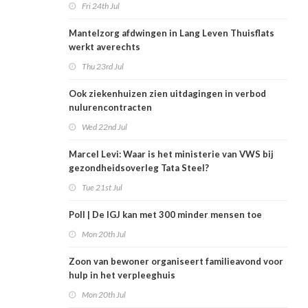
Fri 24th Jul
Mantelzorg afdwingen in Lang Leven Thuisflats
werkt averechts
Thu 23rd Jul
Ook ziekenhuizen zien uitdagingen in verbod
nulurencontracten
Wed 22nd Jul
Marcel Levi: Waar is het ministerie van VWS bij
gezondheidsoverleg Tata Steel?
Tue 21st Jul
Poll | De IGJ kan met 300 minder mensen toe
Mon 20th Jul
Zoon van bewoner organiseert familieavond voor
hulp in het verpleeghuis
Mon 20th Jul