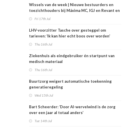
Wissels van de week | Nieuwe bestuurders en
toezichthouders bij Máxima MC, IGJ en Revant en
Zorgwaard
Fri 17th Jul
LHV-voorzitter Tasche over gesteggel om
tarieven: ‘Ik kan hier echt boos over worden’
Thu 16th Jul
Ziekenhuis als eindgebruiker én startpunt van
medisch materiaal
Thu 16th Jul
Buurtzorg weigert automatische toekenning
generatieregeling
Wed 15th Jul
Bart Scheerder: ‘Door AI-wervelwind is de zorg
over een jaar al totaal anders’
Tue 14th Jul