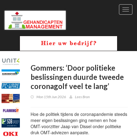
Toggl
navig
Gommers: ‘Door politieke
beslissingen duurde tweede
coronagolf veel te lang’
Mon 15th Jun 2026
Lees Bron
Hoe de politiek tijdens de coronapandemie steeds
meer eigen beslissingen ging nemen en hoe
OMT-voorzitter Jaap van Dissel onder politieke
druk OMT-adviezen aanpaste.