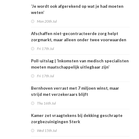
‘Je wordt ook afgerekend op wat je had moeten
weten’
Mon 20th Jul
Afschaffen niet-gecontracteerde zorg helpt
zorgmarkt, maar alleen onder twee voorwaarden
Fri 17th Jul
Poll-uitslag | ‘Inkomsten van medisch specialisten
moeten maatschappelijk uitlegbaar zijn’
Fri 17th Jul
Bernhoven verrast met 7 miljoen winst, maar
strijd met verzekeraars blijft
Thu 16th Jul
Kamer zet vraagtekens bij dekking geschrapte
zorgbezuinigingen Sterk
Wed 15th Jul