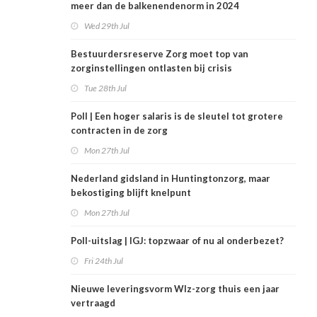
meer dan de balkenendenorm in 2024
Wed 29th Jul
Bestuurdersreserve Zorg moet top van
zorginstellingen ontlasten bij crisis
Tue 28th Jul
Poll | Een hoger salaris is de sleutel tot grotere
contracten in de zorg
Mon 27th Jul
Nederland gidsland in Huntingtonzorg, maar
bekostiging blijft knelpunt
Mon 27th Jul
Poll-uitslag | IGJ: topzwaar of nu al onderbezet?
Fri 24th Jul
Nieuwe leveringsvorm Wlz-zorg thuis een jaar
vertraagd