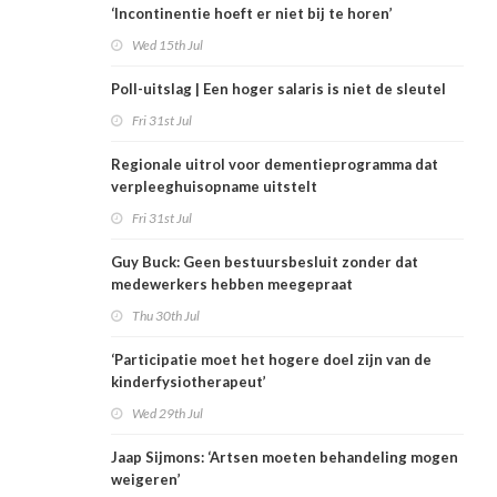
‘Incontinentie hoeft er niet bij te horen’
Wed 15th Jul
Poll-uitslag | Een hoger salaris is niet de sleutel
Fri 31st Jul
Regionale uitrol voor dementieprogramma dat
verpleeghuisopname uitstelt
Fri 31st Jul
Guy Buck: Geen bestuursbesluit zonder dat
medewerkers hebben meegepraat
Thu 30th Jul
‘Participatie moet het hogere doel zijn van de
kinderfysiotherapeut’
Wed 29th Jul
Jaap Sijmons: ‘Artsen moeten behandeling mogen
weigeren’