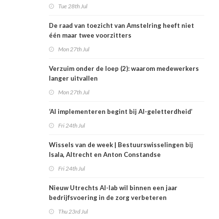
Tue 28th Jul
De raad van toezicht van Amstelring heeft niet
één maar twee voorzitters
Mon 27th Jul
Verzuim onder de loep (2): waarom medewerkers
langer uitvallen
Mon 27th Jul
‘AI implementeren begint bij AI-geletterdheid’
Fri 24th Jul
Wissels van de week | Bestuurswisselingen bij
Isala, Altrecht en Anton Constandse
Fri 24th Jul
Nieuw Utrechts AI-lab wil binnen een jaar
bedrijfsvoering in de zorg verbeteren
Thu 23rd Jul