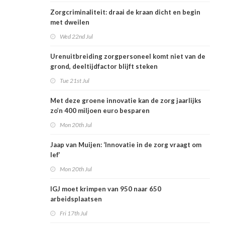
Zorgcriminaliteit: draai de kraan dicht en begin
met dweilen
Wed 22nd Jul
Urenuitbreiding zorgpersoneel komt niet van de
grond, deeltijdfactor blijft steken
Tue 21st Jul
Met deze groene innovatie kan de zorg jaarlijks
zo’n 400 miljoen euro besparen
Mon 20th Jul
Jaap van Muijen: ‘Innovatie in de zorg vraagt om
lef’
Mon 20th Jul
IGJ moet krimpen van 950 naar 650
arbeidsplaatsen
Fri 17th Jul