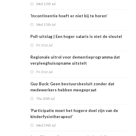
Wed 15th Jul
‘Incontinentie hoeft er niet bij te horen’
Wed 15th Jul
Poll-uitslag | Een hoger salaris is niet de sleutel
Fri 31st Jul
Regionale uitrol voor dementieprogramma dat
verpleeghuisopname uitstelt
Fri 31st Jul
Guy Buck: Geen bestuursbesluit zonder dat
medewerkers hebben meegepraat
Thu 30th Jul
‘Participatie moet het hogere doel zijn van de
kinderfysiotherapeut’
Wed 29th Jul