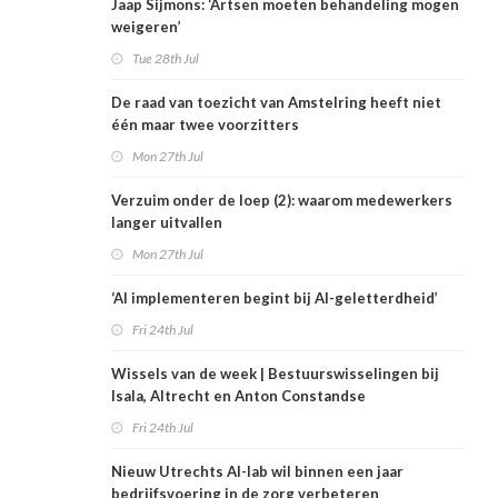
Jaap Sijmons: ‘Artsen moeten behandeling mogen
weigeren’
Tue 28th Jul
De raad van toezicht van Amstelring heeft niet
één maar twee voorzitters
Mon 27th Jul
Verzuim onder de loep (2): waarom medewerkers
langer uitvallen
Mon 27th Jul
‘AI implementeren begint bij AI-geletterdheid’
Fri 24th Jul
Wissels van de week | Bestuurswisselingen bij
Isala, Altrecht en Anton Constandse
Fri 24th Jul
Nieuw Utrechts AI-lab wil binnen een jaar
bedrijfsvoering in de zorg verbeteren