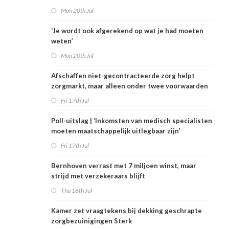
Mon 20th Jul
‘Je wordt ook afgerekend op wat je had moeten
weten’
Mon 20th Jul
Afschaffen niet-gecontracteerde zorg helpt
zorgmarkt, maar alleen onder twee voorwaarden
Fri 17th Jul
Poll-uitslag | ‘Inkomsten van medisch specialisten
moeten maatschappelijk uitlegbaar zijn’
Fri 17th Jul
Bernhoven verrast met 7 miljoen winst, maar
strijd met verzekeraars blijft
Thu 16th Jul
Kamer zet vraagtekens bij dekking geschrapte
zorgbezuinigingen Sterk