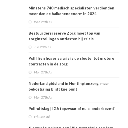
Minstens 740 medisch specialisten verdienden
meer dan de balkenendenorm in 2024
Wed 29th Jul
Bestuurdersreserve Zorg moet top van
zorginstellingen ontlasten bij crisis
Tue 28th Jul
Poll | Een hoger salaris is de sleutel tot grotere
contracten in de zorg
Mon 27th Jul
Nederland gidsland in Huntingtonzorg, maar
bekostiging blijft knelpunt
Mon 27th Jul
Poll-uitslag | IGJ: topzwaar of nu al onderbezet?
Fri 24th Jul