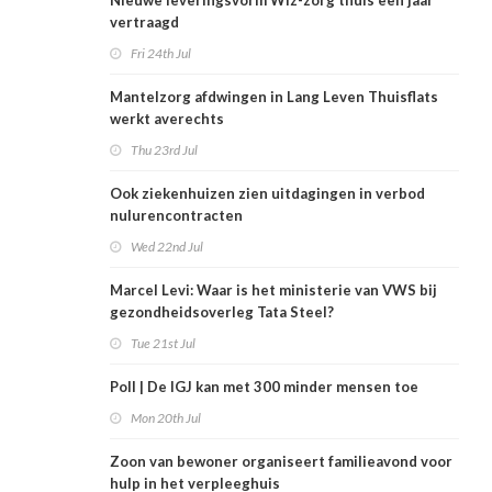
Nieuwe leveringsvorm Wlz-zorg thuis een jaar
vertraagd
Fri 24th Jul
Mantelzorg afdwingen in Lang Leven Thuisflats
werkt averechts
Thu 23rd Jul
Ook ziekenhuizen zien uitdagingen in verbod
nulurencontracten
Wed 22nd Jul
Marcel Levi: Waar is het ministerie van VWS bij
gezondheidsoverleg Tata Steel?
Tue 21st Jul
Poll | De IGJ kan met 300 minder mensen toe
Mon 20th Jul
Zoon van bewoner organiseert familieavond voor
hulp in het verpleeghuis