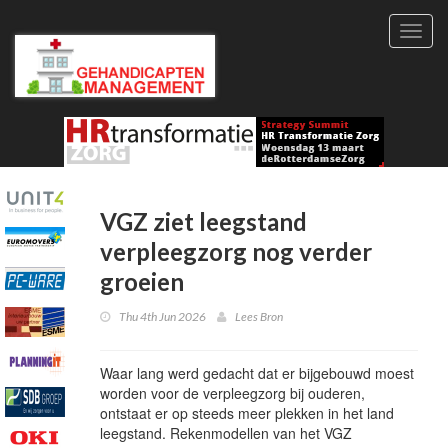
Toggl
navig
VGZ ziet leegstand
verpleegzorg nog verder
groeien
Thu 4th Jun 2026
Lees Bron
Waar lang werd gedacht dat er bijgebouwd moest
worden voor de verpleegzorg bij ouderen,
ontstaat er op steeds meer plekken in het land
leegstand. Rekenmodellen van het VGZ