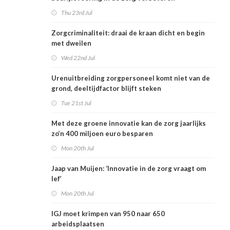
Thu 23rd Jul
Zorgcriminaliteit: draai de kraan dicht en begin
met dweilen
Wed 22nd Jul
Urenuitbreiding zorgpersoneel komt niet van de
grond, deeltijdfactor blijft steken
Tue 21st Jul
Met deze groene innovatie kan de zorg jaarlijks
zo’n 400 miljoen euro besparen
Mon 20th Jul
Jaap van Muijen: ‘Innovatie in de zorg vraagt om
lef’
Mon 20th Jul
IGJ moet krimpen van 950 naar 650
arbeidsplaatsen