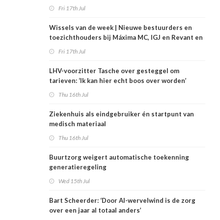
Fri 17th Jul
Wissels van de week | Nieuwe bestuurders en
toezichthouders bij Máxima MC, IGJ en Revant en
Zorgwaard
Fri 17th Jul
LHV-voorzitter Tasche over gesteggel om
tarieven: ‘Ik kan hier echt boos over worden’
Thu 16th Jul
Ziekenhuis als eindgebruiker én startpunt van
medisch materiaal
Thu 16th Jul
Buurtzorg weigert automatische toekenning
generatieregeling
Wed 15th Jul
Bart Scheerder: ‘Door AI-wervelwind is de zorg
over een jaar al totaal anders’