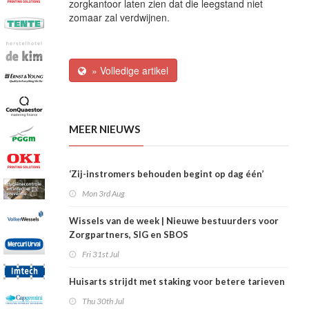
zorgkantoor laten zien dat die leegstand niet
zomaar zal verdwijnen.
» Volledige artikel
MEER NIEUWS
‘Zij-instromers behouden begint op dag één’
Mon 3rd Aug
Wissels van de week | Nieuwe bestuurders voor
Zorgpartners, SIG en SBOS
Fri 31st Jul
Huisarts strijdt met staking voor betere tarieven
Thu 30th Jul