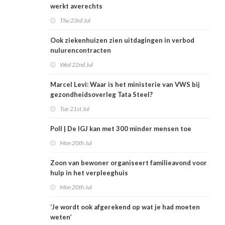
werkt averechts
Thu 23rd Jul
Ook ziekenhuizen zien uitdagingen in verbod
nulurencontracten
Wed 22nd Jul
Marcel Levi: Waar is het ministerie van VWS bij
gezondheidsoverleg Tata Steel?
Tue 21st Jul
Poll | De IGJ kan met 300 minder mensen toe
Mon 20th Jul
Zoon van bewoner organiseert familieavond voor
hulp in het verpleeghuis
Mon 20th Jul
‘Je wordt ook afgerekend op wat je had moeten
weten’