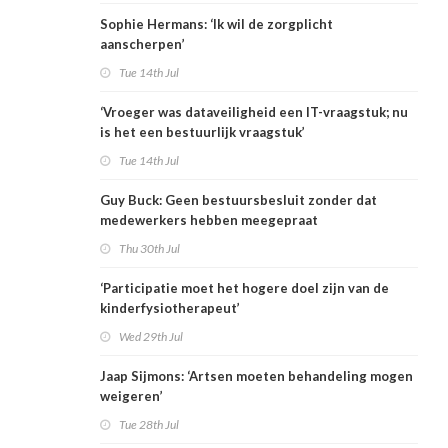
Sophie Hermans: ‘Ik wil de zorgplicht
aanscherpen’
Tue 14th Jul
‘Vroeger was dataveiligheid een IT-vraagstuk; nu
is het een bestuurlijk vraagstuk’
Tue 14th Jul
Guy Buck: Geen bestuursbesluit zonder dat
medewerkers hebben meegepraat
Thu 30th Jul
‘Participatie moet het hogere doel zijn van de
kinderfysiotherapeut’
Wed 29th Jul
Jaap Sijmons: ‘Artsen moeten behandeling mogen
weigeren’
Tue 28th Jul