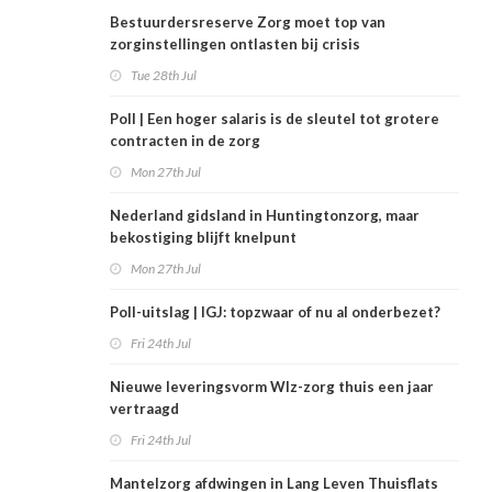
Bestuurdersreserve Zorg moet top van
zorginstellingen ontlasten bij crisis
Tue 28th Jul
Poll | Een hoger salaris is de sleutel tot grotere
contracten in de zorg
Mon 27th Jul
Nederland gidsland in Huntingtonzorg, maar
bekostiging blijft knelpunt
Mon 27th Jul
Poll-uitslag | IGJ: topzwaar of nu al onderbezet?
Fri 24th Jul
Nieuwe leveringsvorm Wlz-zorg thuis een jaar
vertraagd
Fri 24th Jul
Mantelzorg afdwingen in Lang Leven Thuisflats