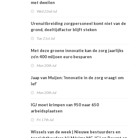
met dweilen
Wed 22nd Jul
Urenuitbreiding zorgpersoneel komt niet van de
grond, deeltijdfactor blijft steken
Tue 21st Jul
Met deze groene innovatie kan de zorg jaarlijks
zo’n 400 miljoen euro besparen
Mon 20th Jul
Jaap van Muijen: ‘Innovatie in de zorg vraagt om
lef’
Mon 20th Jul
IGJ moet krimpen van 950 naar 650
arbeidsplaatsen
Fri 17th Jul
Wissels van de week | Nieuwe bestuurders en