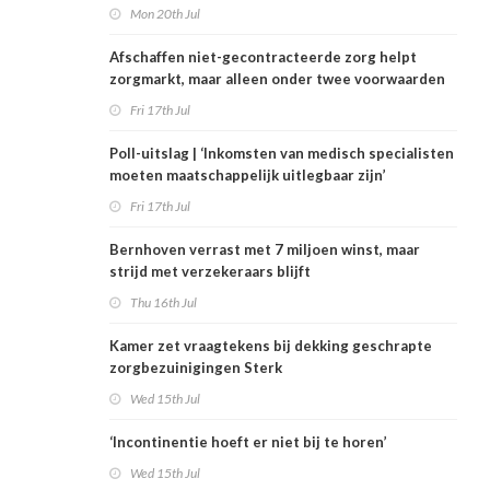
Mon 20th Jul
Afschaffen niet-gecontracteerde zorg helpt
zorgmarkt, maar alleen onder twee voorwaarden
Fri 17th Jul
Poll-uitslag | ‘Inkomsten van medisch specialisten
moeten maatschappelijk uitlegbaar zijn’
Fri 17th Jul
Bernhoven verrast met 7 miljoen winst, maar
strijd met verzekeraars blijft
Thu 16th Jul
Kamer zet vraagtekens bij dekking geschrapte
zorgbezuinigingen Sterk
Wed 15th Jul
‘Incontinentie hoeft er niet bij te horen’
Wed 15th Jul