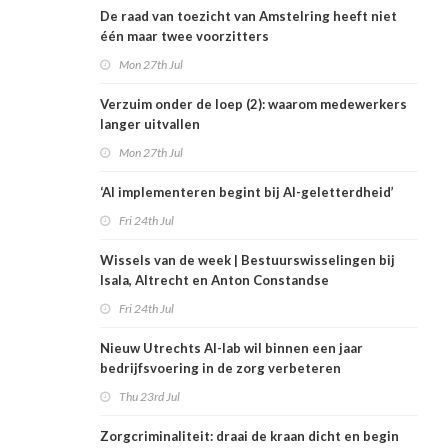
De raad van toezicht van Amstelring heeft niet
één maar twee voorzitters
Mon 27th Jul
Verzuim onder de loep (2): waarom medewerkers
langer uitvallen
Mon 27th Jul
‘AI implementeren begint bij AI-geletterdheid’
Fri 24th Jul
Wissels van de week | Bestuurswisselingen bij
Isala, Altrecht en Anton Constandse
Fri 24th Jul
Nieuw Utrechts AI-lab wil binnen een jaar
bedrijfsvoering in de zorg verbeteren
Thu 23rd Jul
Zorgcriminaliteit: draai de kraan dicht en begin