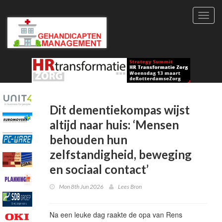
Toggl
navig
Dit dementiekompas wijst
altijd naar huis: ‘Mensen
behouden hun
zelfstandigheid, beweging
en sociaal contact’
Mon 8th Jun 2026
Lees Bron
Na een leuke dag raakte de opa van Rens