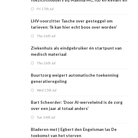
toezichthouders bij Máxima MC, IGJ en Revant en
Zorgwaard
Fri 17th Jul
LHV-voorzitter Tasche over gesteggel om
tarieven: ‘Ik kan hier echt boos over worden’
Thu 16th Jul
Ziekenhuis als eindgebruiker én startpunt van
medisch materiaal
Thu 16th Jul
Buurtzorg weigert automatische toekenning
generatieregeling
Wed 15th Jul
Bart Scheerder: ‘Door AI-wervelwind is de zorg
over een jaar al totaal anders’
Tue 14th Jul
Bladeren met | Egbert den Engelsman las De
toekomst van het sterven