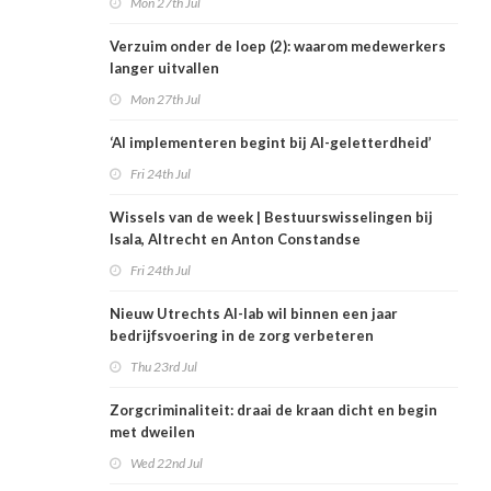
Mon 27th Jul
Verzuim onder de loep (2): waarom medewerkers
langer uitvallen
Mon 27th Jul
‘AI implementeren begint bij AI-geletterdheid’
Fri 24th Jul
Wissels van de week | Bestuurswisselingen bij
Isala, Altrecht en Anton Constandse
Fri 24th Jul
Nieuw Utrechts AI-lab wil binnen een jaar
bedrijfsvoering in de zorg verbeteren
Thu 23rd Jul
Zorgcriminaliteit: draai de kraan dicht en begin
met dweilen
Wed 22nd Jul