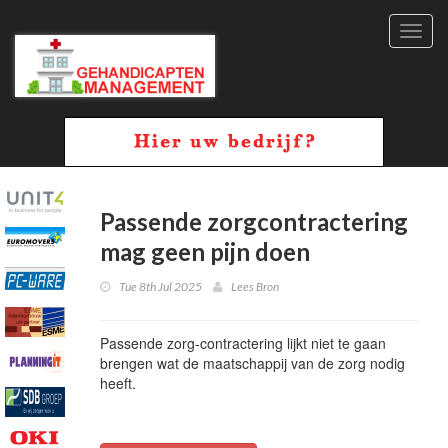
Toggl
navig
Passende zorgcontractering
mag geen pijn doen
Tue 8th Jul 2025
Lees Bron
Passende zorg-contractering lijkt niet te gaan
brengen wat de maatschappij van de zorg nodig
heeft.