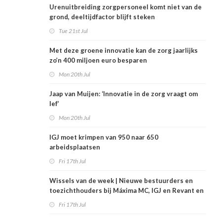
Urenuitbreiding zorgpersoneel komt niet van de
grond, deeltijdfactor blijft steken
Tue 21st Jul
Met deze groene innovatie kan de zorg jaarlijks
zo’n 400 miljoen euro besparen
Mon 20th Jul
Jaap van Muijen: ‘Innovatie in de zorg vraagt om
lef’
Mon 20th Jul
IGJ moet krimpen van 950 naar 650
arbeidsplaatsen
Fri 17th Jul
Wissels van de week | Nieuwe bestuurders en
toezichthouders bij Máxima MC, IGJ en Revant en
Zorgwaard
Fri 17th Jul