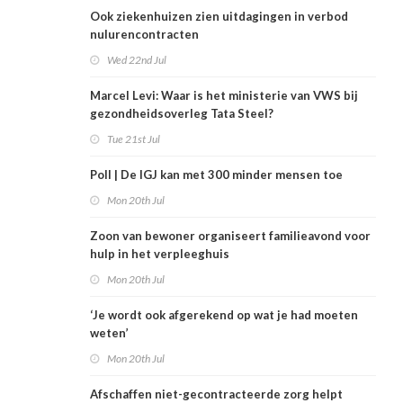
Ook ziekenhuizen zien uitdagingen in verbod
nulurencontracten
Wed 22nd Jul
Marcel Levi: Waar is het ministerie van VWS bij
gezondheidsoverleg Tata Steel?
Tue 21st Jul
Poll | De IGJ kan met 300 minder mensen toe
Mon 20th Jul
Zoon van bewoner organiseert familieavond voor
hulp in het verpleeghuis
Mon 20th Jul
‘Je wordt ook afgerekend op wat je had moeten
weten’
Mon 20th Jul
Afschaffen niet-gecontracteerde zorg helpt