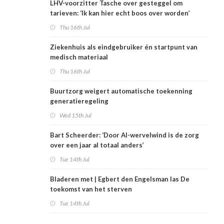
LHV-voorzitter Tasche over gesteggel om
tarieven: ‘Ik kan hier echt boos over worden’
Thu 16th Jul
Ziekenhuis als eindgebruiker én startpunt van
medisch materiaal
Thu 16th Jul
Buurtzorg weigert automatische toekenning
generatieregeling
Wed 15th Jul
Bart Scheerder: ‘Door AI-wervelwind is de zorg
over een jaar al totaal anders’
Tue 14th Jul
Bladeren met | Egbert den Engelsman las De
toekomst van het sterven
Tue 14th Jul