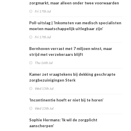
zorgmarkt, maar alleen onder twee voorwaarden
Fri 17th Jul
Poll-uitslag | ‘Inkomsten van medisch specialisten
moeten maatschappelijk uitlegbaar zijn’
Fri 17th Jul
Bernhoven verrast met 7 miljoen winst, maar
strijd met verzekeraars blijft
Thu 16th Jul
Kamer zet vraagtekens bij dekking geschrapte
zorgbezuinigingen Sterk
Wed 15th Jul
‘Incontinentie hoeft er niet bij te horen’
Wed 15th Jul
Sophie Hermans: ‘Ik wil de zorgplicht
aanscherpen’