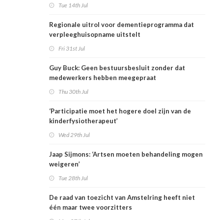
Tue 14th Jul
Regionale uitrol voor dementieprogramma dat
verpleeghuisopname uitstelt
Fri 31st Jul
Guy Buck: Geen bestuursbesluit zonder dat
medewerkers hebben meegepraat
Thu 30th Jul
‘Participatie moet het hogere doel zijn van de
kinderfysiotherapeut’
Wed 29th Jul
Jaap Sijmons: ‘Artsen moeten behandeling mogen
weigeren’
Tue 28th Jul
De raad van toezicht van Amstelring heeft niet
één maar twee voorzitters