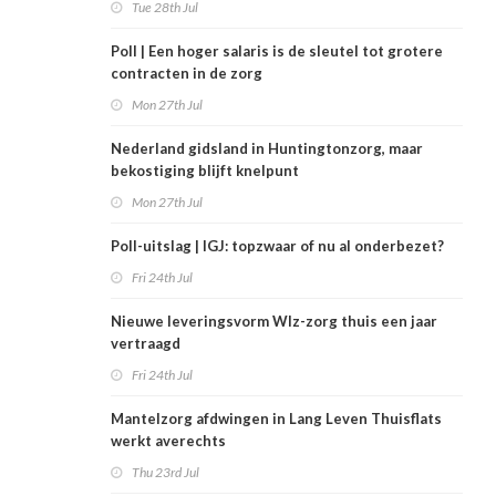
Tue 28th Jul
Poll | Een hoger salaris is de sleutel tot grotere
contracten in de zorg
Mon 27th Jul
Nederland gidsland in Huntingtonzorg, maar
bekostiging blijft knelpunt
Mon 27th Jul
Poll-uitslag | IGJ: topzwaar of nu al onderbezet?
Fri 24th Jul
Nieuwe leveringsvorm Wlz-zorg thuis een jaar
vertraagd
Fri 24th Jul
Mantelzorg afdwingen in Lang Leven Thuisflats
werkt averechts
Thu 23rd Jul