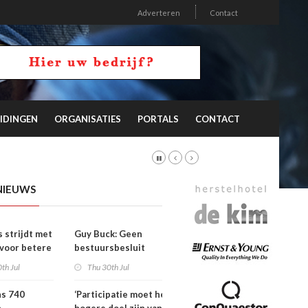
Adverteren
Contact
IDINGEN
ORGANISATIES
PORTALS
CONTACT
NIEUWS
s strijdt met
Guy Buck: Geen
 voor betere
bestuursbesluit
n
zonder dat
th Jul
Thu 30th Jul
medewerkers
hebben meegepraat
ns 740
‘Participatie moet het