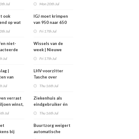
avond voor
zorg vraagt om lef’
0th Jul
Mon 20th Jul
het
ghuis
dt ook
IGJ moet krimpen
end op wat
van 950 naar 650
moeten
arbeidsplaatsen
0th Jul
Fri 17th Jul
fen niet-
Wissels van de
racteerde
week | Nieuwe
lpt
bestuurders en
th Jul
Fri 17th Jul
kt, maar
toezichthouders bij
onder twee
Máxima MC, IGJ en
slag |
LHV-voorzitter
arden
Revant en
ten van
Tasche over
Zorgwaard
h
gesteggel om
th Jul
Thu 16th Jul
isten
tarieven: ‘Ik kan hier
echt boos over
en verrast
Ziekenhuis als
appelijk
worden’
iljoen winst,
eindgebruiker én
ar zijn’
rijd met
startpunt van
th Jul
Thu 16th Jul
aars blijft
medisch materiaal
et
Buurtzorg weigert
kens bij
automatische
 geschrapte
toekenning