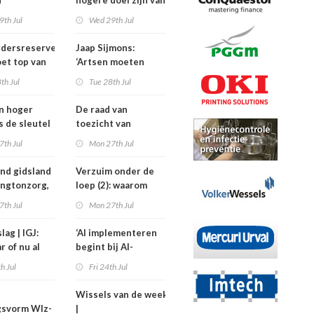
h
hogere doel zijn van
isten
de
9th Jul
Wed 29th Jul
nden meer
kinderfysiotherapeut’
rdersreserve
Jaap Sijmons:
ndenorm in
et top van
‘Artsen moeten
tellingen
behandeling mogen
th Jul
Tue 28th Jul
n bij crisis
weigeren’
en hoger
De raad van
is de sleutel
toezicht van
tere
Amstelring heeft
7th Jul
Mon 27th Jul
ten in de
niet één maar twee
voorzitters
nd gidsland
Verzuim onder de
ingtonzorg,
loep (2): waarom
kostiging
medewerkers
7th Jul
Mon 27th Jul
nelpunt
langer uitvallen
lag | IGJ:
‘AI implementeren
r of nu al
begint bij AI-
ezet?
geletterdheid’
th Jul
Fri 24th Jul
Wissels van de week
gsvorm Wlz-
|