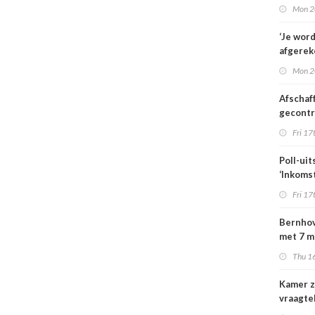
familie
Mon 2
hulp in 
verplee
‘Je wor
afgerek
je had 
Mon 2
weten’
Afschaf
gecont
zorg he
Fri 17
zorgmar
alleen 
Poll-uit
voorwa
‘Inkoms
medisc
Fri 17
special
moeten
Bernhov
maatsch
met 7 m
uitlegba
maar st
Thu 16
verzeker
Kamer z
vraagte
dekking