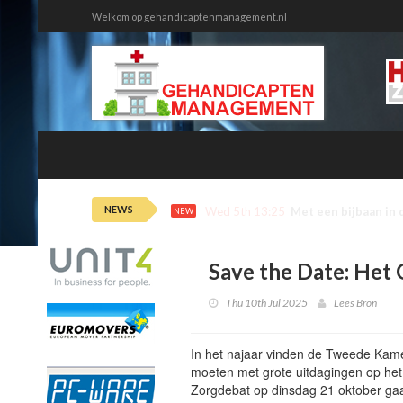
Welkom op gehandicaptenmanagement.nl
NEWS
Wed 5th 12:46
Onmin tussen huisa
NEW
Save the Date: Het
Thu 10th Jul 2025
Lees Bron
In het najaar vinden de Tweede Kame
moeten met grote uitdagingen op het
Zorgdebat op dinsdag 21 oktober ga