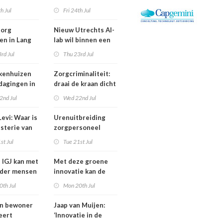
is een jaar
Bestuurswisselingen
th Jul
Fri 24th Jul
gd
bij Isala, Altrecht en
Anton Constandse
zorg
Nieuw Utrechts AI-
en in Lang
lab wil binnen een
huisflats
jaar bedrijfsvoering
rd Jul
Thu 23rd Jul
verechts
in de zorg
verbeteren
kenhuizen
Zorgcriminaliteit:
tdagingen in
draai de kraan dicht
en begin met
2nd Jul
Wed 22nd Jul
contracten
dweilen
evi: Waar is
Urenuitbreiding
isterie van
zorgpersoneel
komt niet van de
st Jul
Tue 21st Jul
heidsoverleg
grond,
eel?
deeltijdfactor blijft
e IGJ kan met
Met deze groene
steken
nder mensen
innovatie kan de
zorg jaarlijks zo’n
0th Jul
Mon 20th Jul
400 miljoen euro
besparen
an bewoner
Jaap van Muijen:
eert
‘Innovatie in de