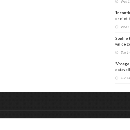
Wed 1
zorgbez
Sterk
‘Incont
er niet 
Wed 1
Sophie 
wil de z
aansche
Tue 14
‘Vroege
datavei
IT-vraag
Tue 14
het een
vraagst
&
Onderdeel van:
BrancheConnect
De