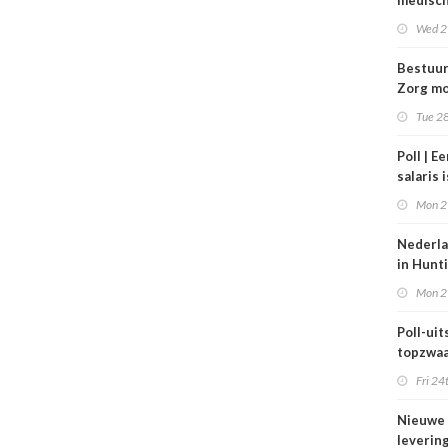
medisc
special
Wed 2
verdie
dan de
Bestuu
balkene
Zorg mo
2024
zorgins
Tue 28
ontlaste
Poll | E
salaris 
tot gro
Mon 2
contrac
zorg
Nederla
in Hunt
maar be
Mon 2
blijft k
Poll-uits
topzwaa
onderb
Fri 24
Nieuwe
leverin