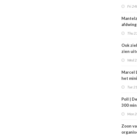
zorg thu
Fri 24
vertraa
Mantel
afdwing
Leven T
Thu 23
werkt a
Ook zie
zien ui
verbod
Wed 2
nuluren
Marcel L
het min
VWS bij
Tue 21
gezond
Tata St
Poll | D
300 mi
toe
Mon 2
Zoon v
organis