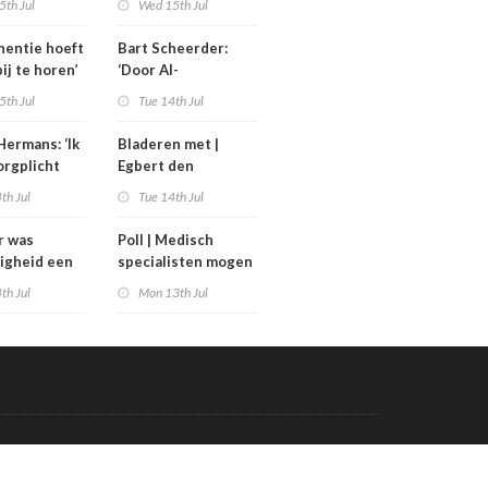
5th Jul
Wed 15th Jul
uinigingen
generatieregeling
inentie hoeft
Bart Scheerder:
bij te horen’
‘Door AI-
wervelwind is de
5th Jul
Tue 14th Jul
zorg over een jaar
al totaal anders’
Hermans: ‘Ik
Bladeren met |
orgplicht
Egbert den
rpen’
Engelsman las De
th Jul
Tue 14th Jul
toekomst van het
sterven
r was
Poll | Medisch
ligheid een
specialisten mogen
stuk; nu is
meer verdienen dan
th Jul
Mon 13th Jul
 bestuurlijk
de premier
uk’
Code & Hosted by:
 Meern Multimedia
VDVO
Contact