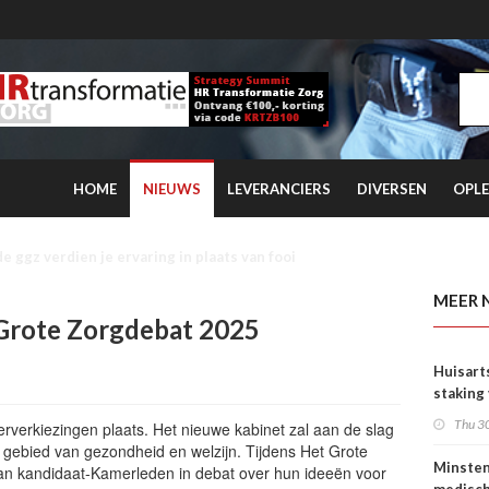
HOME
NIEUWS
LEVERANCIERS
DIVERSEN
OPLE
rtsen en NZa duurt voort
MEER 
 Grote Zorgdebat 2025
Huisart
staking
tarieve
Thu 30
rverkiezingen plaats. Het nieuwe kabinet zal aan de slag
 gebied van gezondheid en welzijn. Tijdens Het Grote
Minste
an kandidaat-Kamerleden in debat over hun ideeën voor