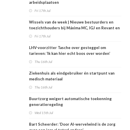
arbeidsplaatsen
Fri 17th Jul
Wissels van de week | Nieuwe bestuurders en
toezichthouders bij Máxima MC, IGJ en Revant en
Zorgwaard
Fri 17th Jul
LHV-voorzitter Tasche over gesteggel om
tarieven: ‘Ik kan hier echt boos over worden’
Thu 16th Jul
Ziekenhuis als eindgebruiker én startpunt van
medisch materiaal
Thu 16th Jul
Buurtzorg weigert automatische toekenning
generatieregeling
Wed 15th Jul
Bart Scheerder: ‘Door AI-wervelwind is de zorg