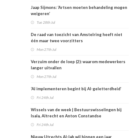
Jaap Sijmons: ‘Artsen moeten behandeling mogen
weigeren’
Tue 28th Jul
De raad van toezicht van Amstelring heeft niet
één maar twee voorzitters
Mon 27th Jul
Verzuim onder de loep (2): waarom medewerkers
langer uitvallen
Mon 27th Jul
‘AI implementeren begint bij AI-geletterdheid’
Fri 24th Jul
Wissels van de week | Bestuurswisselingen bij
Isala, Altrecht en Anton Constandse
Fri 24th Jul
Nieuw Utrechts AI-lab wil binnen een jaar