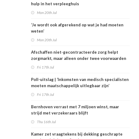
hulp in het verpleeghuis
Mon 20th Jul
‘Je wordt ook afgerekend op wat je had moeten
weten’
Mon 20th Jul
Afschaffen niet-gecontracteerde zorg helpt
zorgmarkt, maar alleen onder twee voorwaarden
Fri 17th Jul
Poll-uitslag | ‘Inkomsten van medisch specialisten
moeten maatschappelijk uitlegbaar zijn’
Fri 17th Jul
Bernhoven verrast met 7 miljoen winst, maar
strijd met verzekeraars blijft
Thu 16th Jul
Kamer zet vraagtekens bij dekking geschrapte