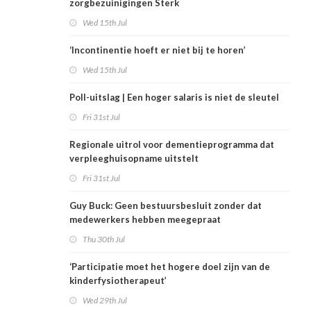
zorgbezuinigingen Sterk
Wed 15th Jul
‘Incontinentie hoeft er niet bij te horen’
Wed 15th Jul
Poll-uitslag | Een hoger salaris is niet de sleutel
Fri 31st Jul
Regionale uitrol voor dementieprogramma dat
verpleeghuisopname uitstelt
Fri 31st Jul
Guy Buck: Geen bestuursbesluit zonder dat
medewerkers hebben meegepraat
Thu 30th Jul
‘Participatie moet het hogere doel zijn van de
kinderfysiotherapeut’
Wed 29th Jul