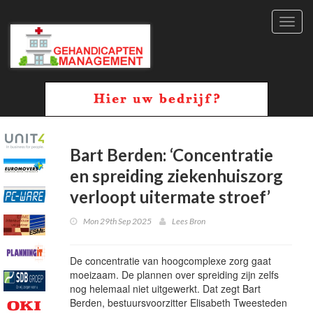
Toggl
navig
Bart Berden: ‘Concentratie
en spreiding ziekenhuiszorg
verloopt uitermate stroef’
Mon 29th Sep 2025
Lees Bron
De concentratie van hoogcomplexe zorg gaat
moeizaam. De plannen over spreiding zijn zelfs
nog helemaal niet uitgewerkt. Dat zegt Bart
Berden, bestuursvoorzitter Elisabeth Tweesteden