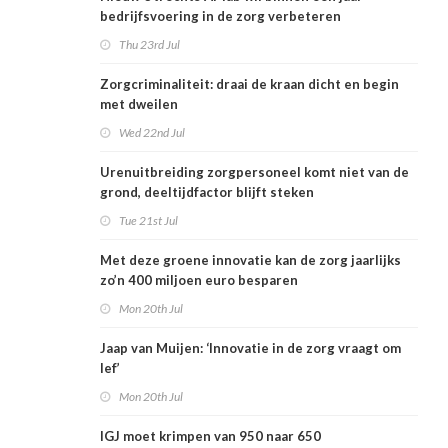
bedrijfsvoering in de zorg verbeteren
Thu 23rd Jul
Zorgcriminaliteit: draai de kraan dicht en begin
met dweilen
Wed 22nd Jul
Urenuitbreiding zorgpersoneel komt niet van de
grond, deeltijdfactor blijft steken
Tue 21st Jul
Met deze groene innovatie kan de zorg jaarlijks
zo’n 400 miljoen euro besparen
Mon 20th Jul
Jaap van Muijen: ‘Innovatie in de zorg vraagt om
lef’
Mon 20th Jul
IGJ moet krimpen van 950 naar 650