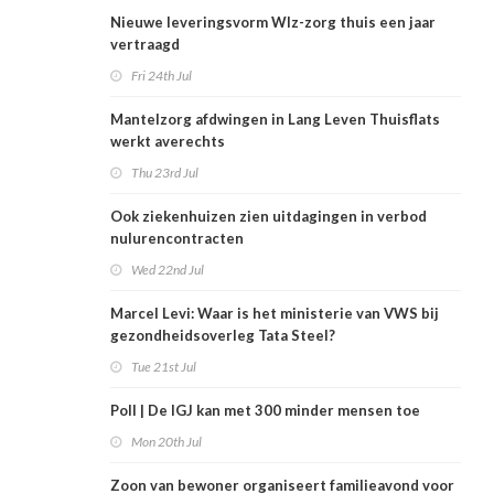
Nieuwe leveringsvorm Wlz-zorg thuis een jaar
vertraagd
Fri 24th Jul
Mantelzorg afdwingen in Lang Leven Thuisflats
werkt averechts
Thu 23rd Jul
Ook ziekenhuizen zien uitdagingen in verbod
nulurencontracten
Wed 22nd Jul
Marcel Levi: Waar is het ministerie van VWS bij
gezondheidsoverleg Tata Steel?
Tue 21st Jul
Poll | De IGJ kan met 300 minder mensen toe
Mon 20th Jul
Zoon van bewoner organiseert familieavond voor