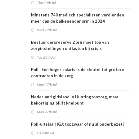
Thu 30th Jul
Minstens 740 medisch specialisten verdienden
meer dan de balkenendenorm in 2024
Wed 29th Jul
Bestuurdersreserve Zorg moet top van
zorginstellingen ontlasten bij crisis
Tue 28th Jul
Poll | Een hoger salaris is de sleutel tot grotere
contracten in de zorg
Mon 27th Jul
Nederland gidsland in Huntingtonzorg, maar
bekostiging blijft knelpunt
Mon 27th Jul
Poll-uitslag | IGJ: topzwaar of nu al onderbezet?
Fri 24th Jul