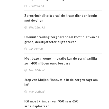
Thu 23rd Jul
Zorgcriminaliteit: draai de kraan dicht en begin
met dweilen
Wed 22nd Jul
Urenuitbreiding zorgpersoneel komt niet van de
grond, deeltijdfactor blijft steken
Tue 21st Jul
Met deze groene innovatie kan de zorg jaarlijks
zo’n 400 miljoen euro besparen
Mon 20th Jul
Jaap van Muijen: ‘Innovatie in de zorg vraagt om
lef’
Mon 20th Jul
IGJ moet krimpen van 950 naar 650
arbeidsplaatsen