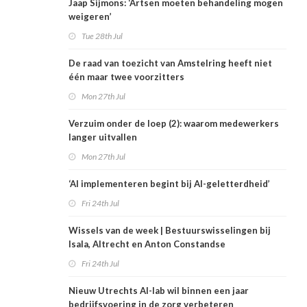
Jaap Sijmons: ‘Artsen moeten behandeling mogen
weigeren’
Tue 28th Jul
De raad van toezicht van Amstelring heeft niet
één maar twee voorzitters
Mon 27th Jul
Verzuim onder de loep (2): waarom medewerkers
langer uitvallen
Mon 27th Jul
‘AI implementeren begint bij AI-geletterdheid’
Fri 24th Jul
Wissels van de week | Bestuurswisselingen bij
Isala, Altrecht en Anton Constandse
Fri 24th Jul
Nieuw Utrechts AI-lab wil binnen een jaar
bedrijfsvoering in de zorg verbeteren