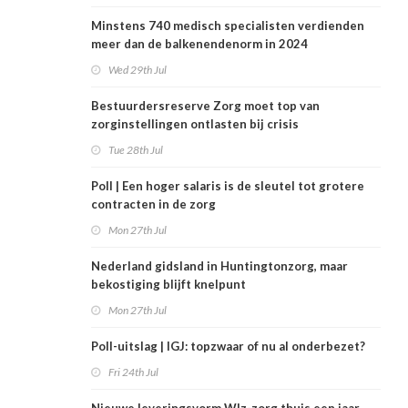
Minstens 740 medisch specialisten verdienden
meer dan de balkenendenorm in 2024
Wed 29th Jul
Bestuurdersreserve Zorg moet top van
zorginstellingen ontlasten bij crisis
Tue 28th Jul
Poll | Een hoger salaris is de sleutel tot grotere
contracten in de zorg
Mon 27th Jul
Nederland gidsland in Huntingtonzorg, maar
bekostiging blijft knelpunt
Mon 27th Jul
Poll-uitslag | IGJ: topzwaar of nu al onderbezet?
Fri 24th Jul