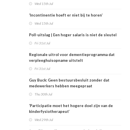
Wed 15th Jul
‘Incontinentie hoeft er niet bij te horen’
Wed 15th Jul
Poll-uitslag | Een hoger salaris is niet de sleutel
Fri 31st Jul
Regionale uitrol voor dementieprogramma dat
verpleeghuisopname uitstelt
Fri 31st Jul
Guy Buck: Geen bestuursbesluit zonder dat
medewerkers hebben meegepraat
Thu 30th Jul
‘Participatie moet het hogere doel zijn van de
kinderfysiotherapeut’
Wed 29th Jul