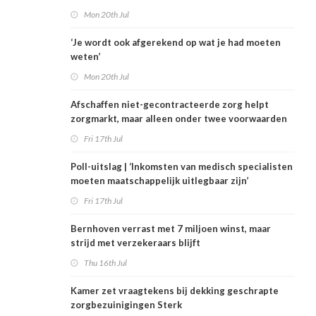
Mon 20th Jul
‘Je wordt ook afgerekend op wat je had moeten
weten’
Mon 20th Jul
Afschaffen niet-gecontracteerde zorg helpt
zorgmarkt, maar alleen onder twee voorwaarden
Fri 17th Jul
Poll-uitslag | ‘Inkomsten van medisch specialisten
moeten maatschappelijk uitlegbaar zijn’
Fri 17th Jul
Bernhoven verrast met 7 miljoen winst, maar
strijd met verzekeraars blijft
Thu 16th Jul
Kamer zet vraagtekens bij dekking geschrapte
zorgbezuinigingen Sterk