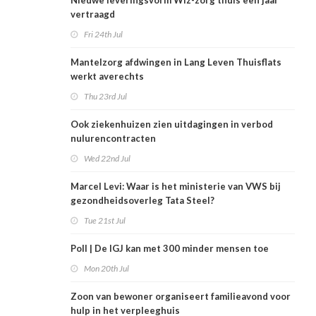
Nieuwe leveringsvorm Wlz-zorg thuis een jaar
vertraagd
Fri 24th Jul
Mantelzorg afdwingen in Lang Leven Thuisflats
werkt averechts
Thu 23rd Jul
Ook ziekenhuizen zien uitdagingen in verbod
nulurencontracten
Wed 22nd Jul
Marcel Levi: Waar is het ministerie van VWS bij
gezondheidsoverleg Tata Steel?
Tue 21st Jul
Poll | De IGJ kan met 300 minder mensen toe
Mon 20th Jul
Zoon van bewoner organiseert familieavond voor
hulp in het verpleeghuis