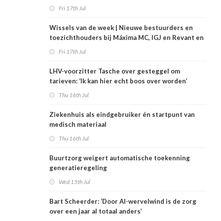
Fri 17th Jul
Wissels van de week | Nieuwe bestuurders en
toezichthouders bij Máxima MC, IGJ en Revant en
Zorgwaard
Fri 17th Jul
LHV-voorzitter Tasche over gesteggel om
tarieven: ‘Ik kan hier echt boos over worden’
Thu 16th Jul
Ziekenhuis als eindgebruiker én startpunt van
medisch materiaal
Thu 16th Jul
Buurtzorg weigert automatische toekenning
generatieregeling
Wed 15th Jul
Bart Scheerder: ‘Door AI-wervelwind is de zorg
over een jaar al totaal anders’