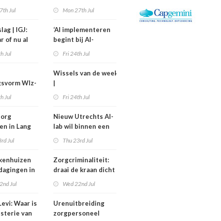
kostiging
medewerkers
7th Jul
Mon 27th Jul
nelpunt
langer uitvallen
lag | IGJ:
‘AI implementeren
r of nu al
begint bij AI-
ezet?
geletterdheid’
th Jul
Fri 24th Jul
Wissels van de week
gsvorm Wlz-
|
is een jaar
Bestuurswisselingen
th Jul
Fri 24th Jul
gd
bij Isala, Altrecht en
Anton Constandse
zorg
Nieuw Utrechts AI-
en in Lang
lab wil binnen een
huisflats
jaar bedrijfsvoering
rd Jul
Thu 23rd Jul
verechts
in de zorg
verbeteren
kenhuizen
Zorgcriminaliteit:
tdagingen in
draai de kraan dicht
en begin met
2nd Jul
Wed 22nd Jul
contracten
dweilen
evi: Waar is
Urenuitbreiding
isterie van
zorgpersoneel