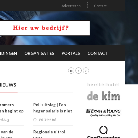
Adverteren
Contact
IDINGEN
ORGANISATIES
PORTALS
CONTACT
NIEUWS
stromers
Poll-uitslag | Een
n begint op
hoger salaris is niet
’
de sleutel
rd Aug
Fri 31st Jul
 van de
Regionale uitrol