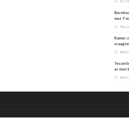
Fri 17
special
moeten
Bernhov
maatsch
met 7 m
uitlegba
maar st
Thu 16
verzeker
Kamer z
vraagte
dekking
Wed 1
zorgbez
Sterk
‘Incont
er niet 
Wed 1
&
Onderdeel van:
BrancheConnect
De