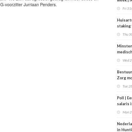
week | 
MG-voorzitter Jurriaan Penders.
bestuur
Fri 31s
Zorgpar
en SBO
Huisart
staking
tarieve
Thu 30
Minste
medisc
special
Wed 2
verdie
dan de
Bestuu
balkene
Zorg mo
2024
zorgins
Tue 28
ontlaste
Poll | E
salaris 
tot gro
Mon 2
contrac
zorg
Nederla
in Hunt