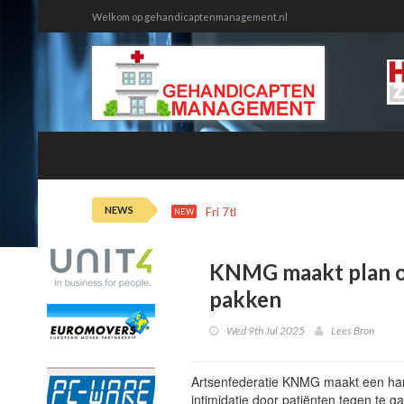
Welkom op gehandicaptenmanagement.nl
NEWS
Fri 7th 12:20
Ziekteverzuim tweede
NEW
KNMG maakt plan om
pakken
Wed 9th Jul 2025
Lees Bron
Artsenfederatie KNMG maakt een han
intimidatie door patiënten tegen te g