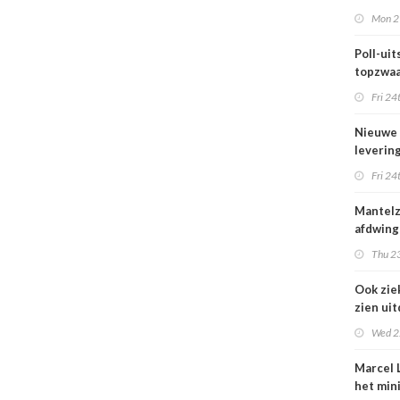
maar be
Mon 2
blijft k
Poll-uits
topzwaa
onderb
Fri 24
Nieuwe
leverin
zorg thu
Fri 24
vertraa
Mantel
afdwing
Leven T
Thu 23
werkt a
Ook zie
zien ui
verbod
Wed 2
nuluren
Marcel L
het min