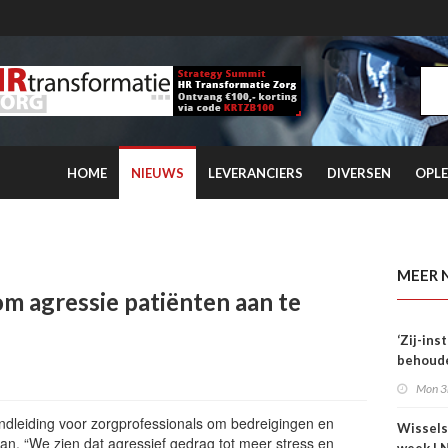
HOME
NIEUWS
LEVERANCIERS
DIVERSEN
OPLE
 kwartaal overtreft coronaniveau
MEER 
 agressie patiënten aan te
‘Zij-in
behoude
dag één
Mon 3
dleiding voor zorgprofessionals om bedreigingen en
Wissels
aan. “We zien dat agressief gedrag tot meer stress en