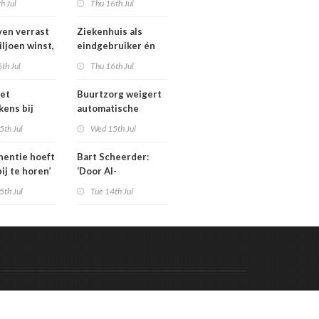
th Jul
Thu 16th Jul
isten
tarieven: ‘Ik kan hier
echt boos over
en verrast
Ziekenhuis als
appelijk
worden’
iljoen winst,
eindgebruiker én
ar zijn’
rijd met
startpunt van
th Jul
Thu 16th Jul
aars blijft
medisch materiaal
et
Buurtzorg weigert
kens bij
automatische
 geschrapte
toekenning
5th Jul
Wed 15th Jul
uinigingen
generatieregeling
inentie hoeft
Bart Scheerder:
bij te horen’
‘Door AI-
wervelwind is de
5th Jul
Tue 14th Jul
zorg over een jaar
al totaal anders’
Code & Hosted by:
 Meern Multimedia
VDVO
Contact