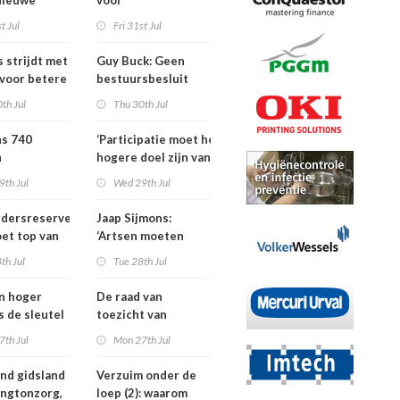
Nieuwe
voor
ders voor
dementieprogramma
t Jul
Fri 31st Jul
tners, SIG
dat
S
verpleeghuisopname
s strijdt met
Guy Buck: Geen
uitstelt
 voor betere
bestuursbesluit
n
zonder dat
th Jul
Thu 30th Jul
medewerkers
hebben meegepraat
ns 740
‘Participatie moet het
h
hogere doel zijn van
isten
de
9th Jul
Wed 29th Jul
nden meer
kinderfysiotherapeut’
rdersreserve
Jaap Sijmons:
ndenorm in
et top van
‘Artsen moeten
tellingen
behandeling mogen
th Jul
Tue 28th Jul
n bij crisis
weigeren’
en hoger
De raad van
is de sleutel
toezicht van
tere
Amstelring heeft
7th Jul
Mon 27th Jul
ten in de
niet één maar twee
voorzitters
nd gidsland
Verzuim onder de
ingtonzorg,
loep (2): waarom