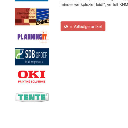
minder werkplezier leidt”, vertelt KN
» Volledige artikel