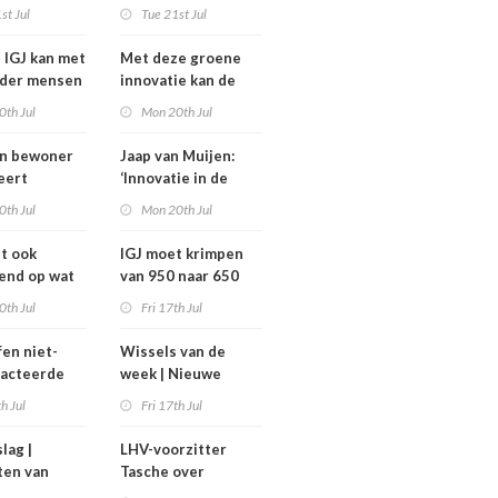
komt niet van de
st Jul
Tue 21st Jul
heidsoverleg
grond,
eel?
deeltijdfactor blijft
e IGJ kan met
Met deze groene
steken
nder mensen
innovatie kan de
zorg jaarlijks zo’n
0th Jul
Mon 20th Jul
400 miljoen euro
besparen
an bewoner
Jaap van Muijen:
eert
‘Innovatie in de
avond voor
zorg vraagt om lef’
0th Jul
Mon 20th Jul
het
ghuis
dt ook
IGJ moet krimpen
end op wat
van 950 naar 650
moeten
arbeidsplaatsen
0th Jul
Fri 17th Jul
fen niet-
Wissels van de
racteerde
week | Nieuwe
lpt
bestuurders en
th Jul
Fri 17th Jul
kt, maar
toezichthouders bij
onder twee
Máxima MC, IGJ en
slag |
LHV-voorzitter
arden
Revant en
ten van
Tasche over
Zorgwaard
h
gesteggel om