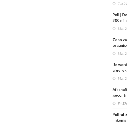
VWS bij
Tue 21
gezond
Tata St
Poll | D
300 mi
toe
Mon 2
Zoon v
organis
familie
Mon 2
hulp in 
verplee
‘Je wor
afgerek
je had 
Mon 2
weten’
Afschaf
gecont
zorg he
Fri 17
zorgmar
alleen 
Poll-uit
voorwa
‘Inkoms
medisc