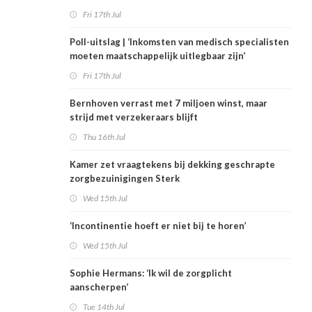
Fri 17th Jul
Poll-uitslag | ‘Inkomsten van medisch specialisten
moeten maatschappelijk uitlegbaar zijn’
Fri 17th Jul
Bernhoven verrast met 7 miljoen winst, maar
strijd met verzekeraars blijft
Thu 16th Jul
Kamer zet vraagtekens bij dekking geschrapte
zorgbezuinigingen Sterk
Wed 15th Jul
‘Incontinentie hoeft er niet bij te horen’
Wed 15th Jul
Sophie Hermans: ‘Ik wil de zorgplicht
aanscherpen’
Tue 14th Jul