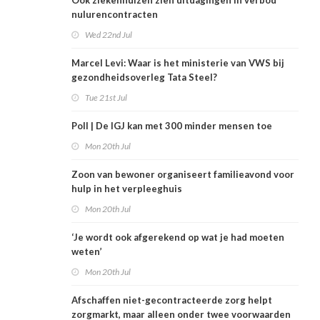
Ook ziekenhuizen zien uitdagingen in verbod
nulurencontracten
Wed 22nd Jul
Marcel Levi: Waar is het ministerie van VWS bij
gezondheidsoverleg Tata Steel?
Tue 21st Jul
Poll | De IGJ kan met 300 minder mensen toe
Mon 20th Jul
Zoon van bewoner organiseert familieavond voor
hulp in het verpleeghuis
Mon 20th Jul
‘Je wordt ook afgerekend op wat je had moeten
weten’
Mon 20th Jul
Afschaffen niet-gecontracteerde zorg helpt
zorgmarkt, maar alleen onder twee voorwaarden