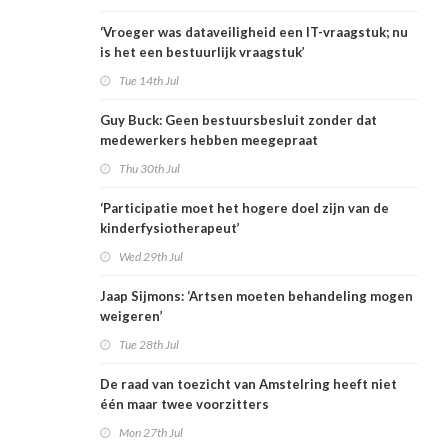
‘Vroeger was dataveiligheid een IT-vraagstuk; nu
is het een bestuurlijk vraagstuk’
Tue 14th Jul
Guy Buck: Geen bestuursbesluit zonder dat
medewerkers hebben meegepraat
Thu 30th Jul
‘Participatie moet het hogere doel zijn van de
kinderfysiotherapeut’
Wed 29th Jul
Jaap Sijmons: ‘Artsen moeten behandeling mogen
weigeren’
Tue 28th Jul
De raad van toezicht van Amstelring heeft niet
één maar twee voorzitters
Mon 27th Jul