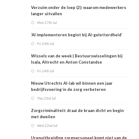
Verzuim onder de loep (2): waarom medewerkers
langer uitvallen
Mon 27th Jul
‘AI implementeren begint bij AI-geletterdheid’
Fri 24th Jul
Wissels van de week | Bestuurswisselingen bij
Isala, Altrecht en Anton Constandse
Fri 24th Jul
Nieuw Utrechts AI-lab wil binnen een jaar
bedrijfsvoering in de zorg verbeteren
Thu 23rd Jul
Zorgcriminaliteit: draai de kraan dicht en begin
met dweilen
Wed 22nd Jul
Urenuitbreiding zorgpersoneel komt niet van de