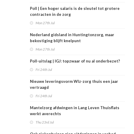
Poll | Een hoger salaris is de sleutel tot grotere
contracten in de zorg
Mon 27th Jul
Nederland gidsland in Huntingtonzorg, maar
bekostiging blijft knelpunt
Mon 27th Jul
Poll-uitslag | IGJ: topzwaar of nu al onderbezet?
Fri 24th Jul
Nieuwe leveringsvorm Wlz-zorg thuis een jaar
vertraagd
Fri 24th Jul
Mantelzorg afdwingen in Lang Leven Thuisflats
werkt averechts
Thu 23rd Jul