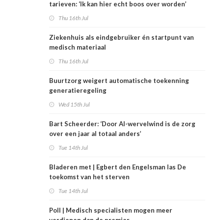
tarieven: ‘Ik kan hier echt boos over worden’
Thu 16th Jul
Ziekenhuis als eindgebruiker én startpunt van
medisch materiaal
Thu 16th Jul
Buurtzorg weigert automatische toekenning
generatieregeling
Wed 15th Jul
Bart Scheerder: ‘Door AI-wervelwind is de zorg
over een jaar al totaal anders’
Tue 14th Jul
Bladeren met | Egbert den Engelsman las De
toekomst van het sterven
Tue 14th Jul
Poll | Medisch specialisten mogen meer