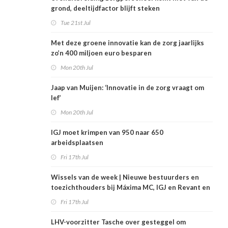
grond, deeltijdfactor blijft steken
Tue 21st Jul
Met deze groene innovatie kan de zorg jaarlijks
zo’n 400 miljoen euro besparen
Mon 20th Jul
Jaap van Muijen: ‘Innovatie in de zorg vraagt om
lef’
Mon 20th Jul
IGJ moet krimpen van 950 naar 650
arbeidsplaatsen
Fri 17th Jul
Wissels van de week | Nieuwe bestuurders en
toezichthouders bij Máxima MC, IGJ en Revant en
Zorgwaard
Fri 17th Jul
LHV-voorzitter Tasche over gesteggel om